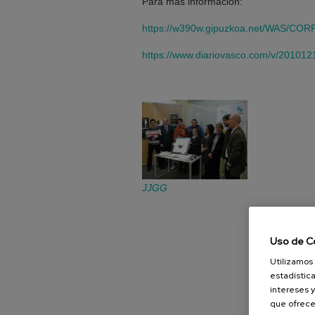
Para más información:
https://w390w.gipuzkoa.net/WAS/CORP
https://www.diariovasco.com/v/201012
JJGG
Uso de C
Utilizamos 
estadística
intereses y
que ofrece