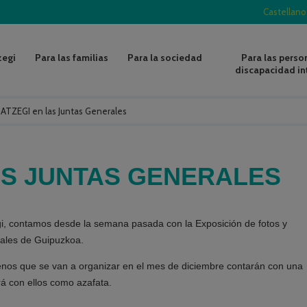
Castellano
zegi
Para las familias
Para la sociedad
Para las perso
discapacidad in
/
ATZEGI en las Juntas Generales
AS JUNTAS GENERALES
gi, contamos desde la semana pasada con la Exposición de fotos y
rales de Guipuzkoa.
nos que se van a organizar en el mes de diciembre contarán con una
á con ellos como azafata.