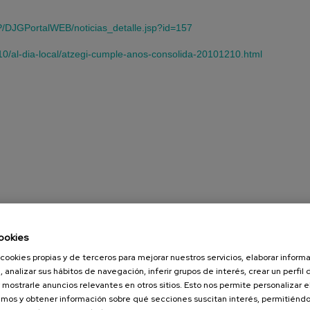
/DJGPortalWEB/noticias_detalle.jsp?id=157
10/al-dia-local/atzegi-cumple-anos-consolida-20101210.html
ookies
cookies propias y de terceros para mejorar nuestros servicios, elaborar inform
, analizar sus hábitos de navegación, inferir grupos de interés, crear un perfil 
 mostrarle anuncios relevantes en otros sitios. Esto nos permite personalizar 
mos y obtener información sobre qué secciones suscitan interés, permitién