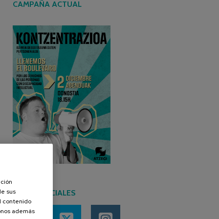
CAMPAÑA ACTUAL
ación
de sus
REDES SOCIALES
el contenido
donos además