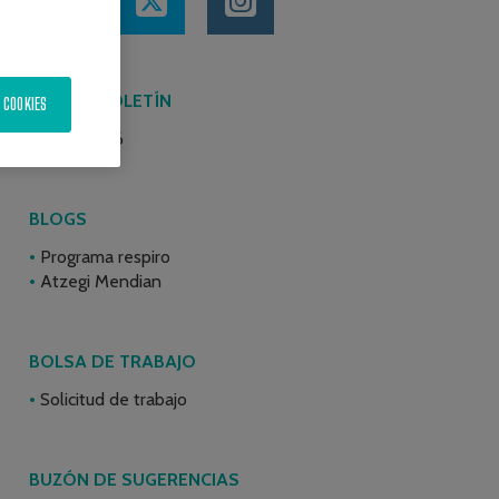
ÚLTIMO BOLETÍN
 COOKIES
Junio 2026
BLOGS
Programa respiro
Atzegi Mendian
BOLSA DE TRABAJO
Solicitud de trabajo
BUZÓN DE SUGERENCIAS