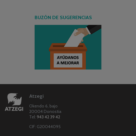
BUZÓN DE SUGERENCIAS
Atzegi
Okendo 6, bajo
20004 Donostia
Tel:
943 42 39 42
CIF: G20044095