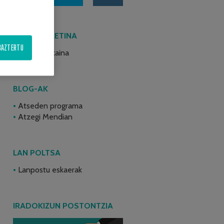
AZKEN BULETINA
BAZTERTU
2026ko ekaina
BLOG-AK
Atseden programa
Atzegi Mendian
LAN POLTSA
Lanpostu eskaerak
IRADOKIZUN POSTONTZIA