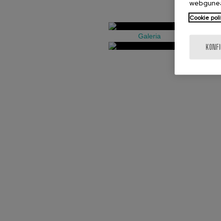
webgunea
Cookie poli
Galeria
KONF