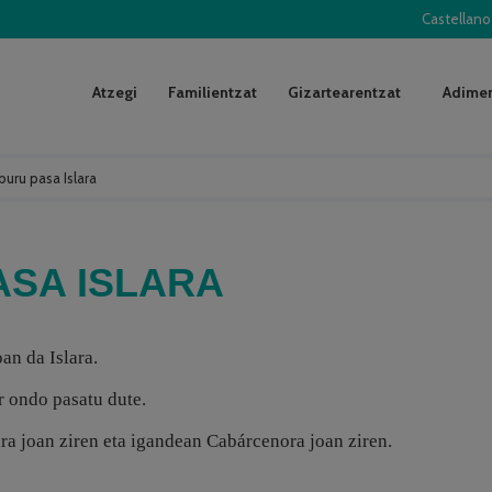
Castellano
Atzegi
Familientzat
Gizartearentzat
Adimen
buru pasa Islara
ASA ISLARA
an da Islara.
r ondo pasatu dute.
 joan ziren eta igandean Cabárcenora joan ziren.
.