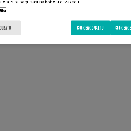
 eta zure segurtasuna hobetu ditzakegu.
tika
Aurkezpena
Diapositiba
IGURATU
COOKIEAK ONARTU
COOKIEAK 