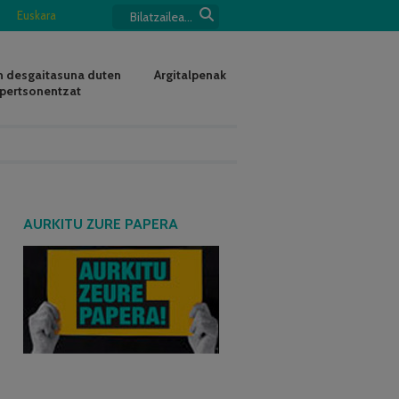
Euskara
 desgaitasuna duten
Argitalpenak
pertsonentzat
AURKITU ZURE PAPERA