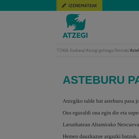
IZENEMATEAK
TOKIA:
Euskara
/
Atzegi gehiago
/
Berriak
/
Aste
ASTEBURU P
Atzegiko talde bat asteburu pasa jo
Oso eguraldi ona egin die eta supe
Larunbatean Altamirako Neocuevara
Hemen dauzkazue argazki batzuk