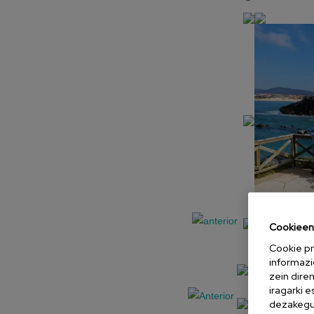
Cookieen 
Cookie pr
informazi
zein dire
iragarki 
dezakegu 