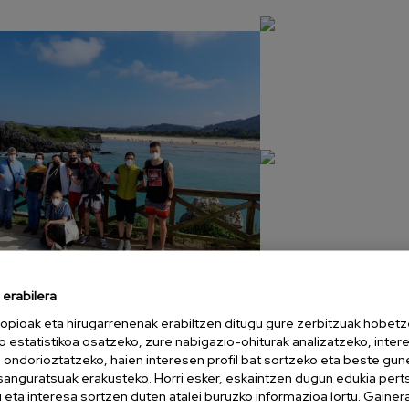
erabilera
argazkia 3
opioak eta hirugarrenenak erabiltzen ditugu gure zerbitzuak hobetz
o estatistikoa osatzeko, zure nabigazio-ohiturak analizatzeko, inter
n ondorioztatzeko, haien interesen profil bat sortzeko eta beste gu
esanguratsuak erakusteko. Horri esker, eskaintzen dugun edukia pert
eta interesa sortzen duten atalei buruzko informazioa lortu. Gainer