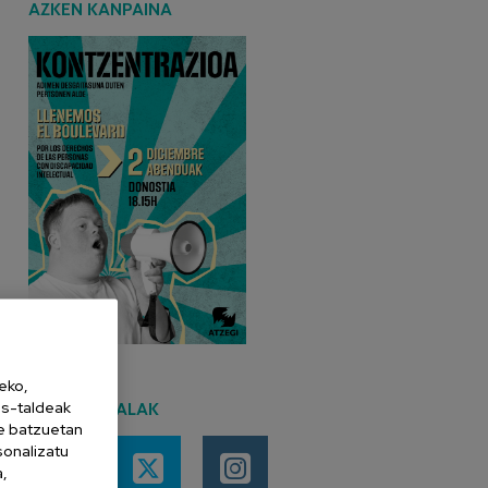
AZKEN KANPAINA
eko,
es-taldeak
SARE SOZIALAK
ne batzuetan
sonalizatu
a,