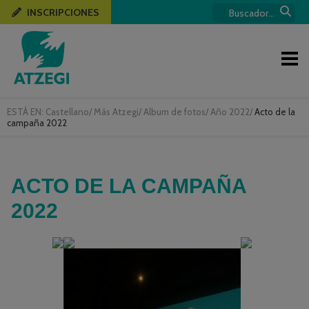
INSCRIPCIONES
ESTÁ EN:
Castellano
/
Más Atzegi
/
Album de fotos
/
Año 2022
/
Acto de la
campaña 2022
ACTO DE LA CAMPAÑA
2022