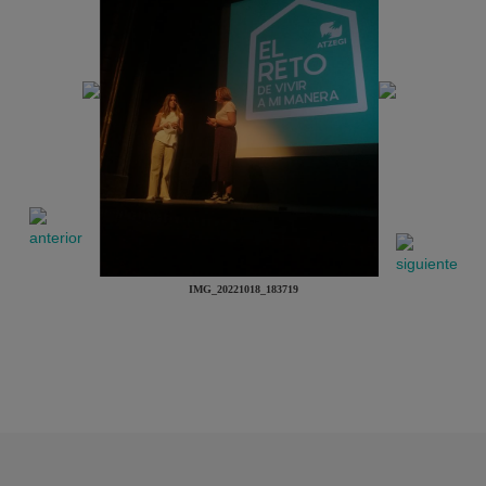
IMG_20221018_183719