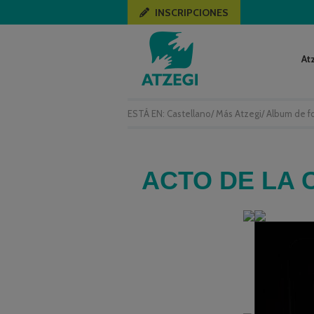
INSCRIPCIONES
At
ESTÁ EN:
Castellano
/
Más Atzegi
/
Album de f
ACTO DE LA 