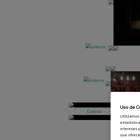
Uso de C
Galería
Utilizamos 
estadística
intereses y
que ofrece