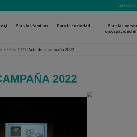
Castellano
zegi
Para las familias
Para la sociedad
Para las perso
discapacidad in
otos
/
Año 2022
/
Acto de la campaña 2022
CAMPAÑA 2022