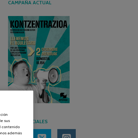
CAMPAÑA ACTUAL
ación
de sus
REDES SOCIALES
el contenido
donos además