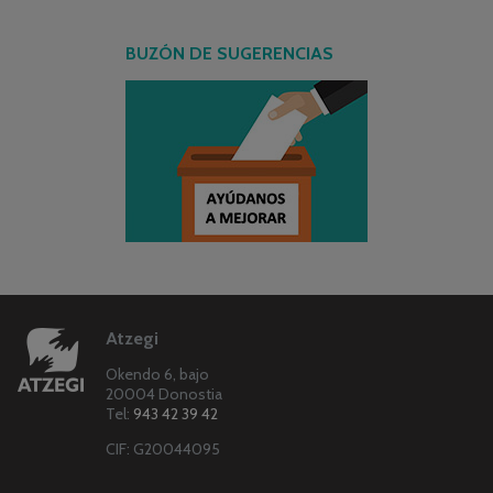
BUZÓN DE SUGERENCIAS
Atzegi
Okendo 6, bajo
20004 Donostia
Tel:
943 42 39 42
CIF: G20044095