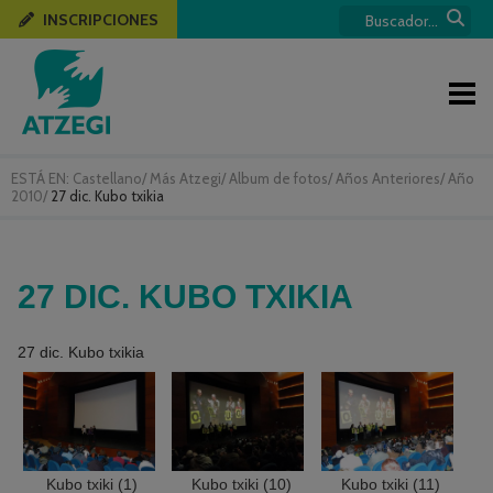
INSCRIPCIONES
ESTÁ EN:
Castellano
/
Más Atzegi
/
Album de fotos
/
Años Anteriores
/
Año
2010
/
27 dic. Kubo txikia
27 DIC. KUBO TXIKIA
27 dic. Kubo txikia
Kubo txiki (1)
Kubo txiki (10)
Kubo txiki (11)