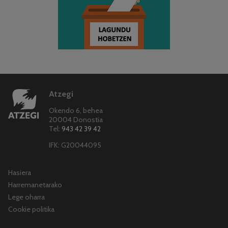
Atzegi
Okendo 6, behea
20004 Donostia
Tel:
943 42 39 42
IFK: G20044095
Hasiera
Harremanetarako
Lege oharra
Cookie politika