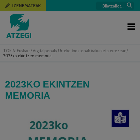
IZENEMATEAK
TOKIA:
Euskara
/
Argitalpenak
/
Urteko txostenak irakurketa errezean
/
2023ko ekintzen memoria
2023KO EKINTZEN
MEMORIA