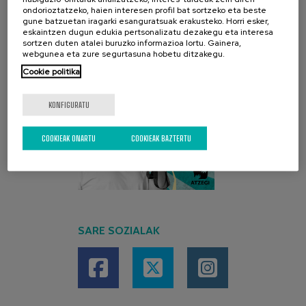
ondorioztatzeko, haien interesen profil bat sortzeko eta beste
gune batzuetan iragarki esanguratsuak erakusteko. Horri esker,
eskaintzen dugun edukia pertsonalizatu dezakegu eta interesa
sortzen duten atalei buruzko informazioa lortu. Gainera,
webgunea eta zure segurtasuna hobetu ditzakegu.
Cookie politika
KONFIGURATU
COOKIEAK ONARTU
COOKIEAK BAZTERTU
SARE SOZIALAK