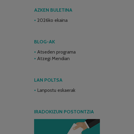
AZKEN BULETINA
2026ko ekaina
BLOG-AK
Atseden programa
Atzegi Mendian
LAN POLTSA
Lanpostu eskaerak
IRADOKIZUN POSTONTZIA