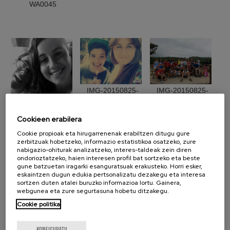
WA0045
IMG-20150825-
IMG-20150825-
WA0118
WA0127
Cookieen erabilera
Cookie propioak eta hirugarrenenak erabiltzen ditugu gure
IMG-20150825-
zerbitzuak hobetzeko, informazio estatistikoa osatzeko, zure
WA0072
nabigazio-ohiturak analizatzeko, interes-taldeak zein diren
ondorioztatzeko, haien interesen profil bat sortzeko eta beste
gune batzuetan iragarki esanguratsuak erakusteko. Horri esker,
eskaintzen dugun edukia pertsonalizatu dezakegu eta interesa
sortzen duten atalei buruzko informazioa lortu. Gainera,
webgunea eta zure segurtasuna hobetu ditzakegu.
Cookie politika
IMG-20150825-
IMG-20150825-
KONFIGURATU