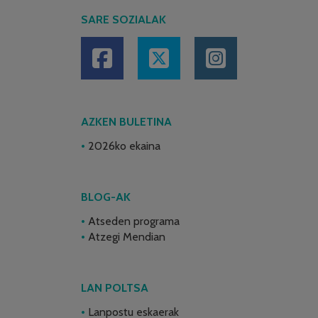
SARE SOZIALAK
AZKEN BULETINA
2026ko ekaina
BLOG-AK
Atseden programa
Atzegi Mendian
LAN POLTSA
Lanpostu eskaerak