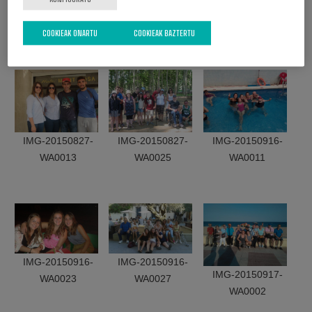
IMG-20150826-
WA0129
WA0160
WA0005
COOKIEAK ONARTU
COOKIEAK BAZTERTU
IMG-20150827-
IMG-20150827-
IMG-20150916-
WA0013
WA0025
WA0011
IMG-20150916-
IMG-20150916-
IMG-20150917-
WA0023
WA0027
WA0002