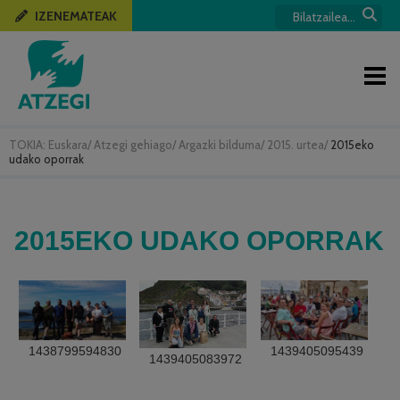
IZENEMATEAK
TOKIA:
Euskara
/
Atzegi gehiago
/
Argazki bilduma
/
2015. urtea
/
2015eko
udako oporrak
2015EKO UDAKO OPORRAK
1438799594830
1439405095439
1439405083972