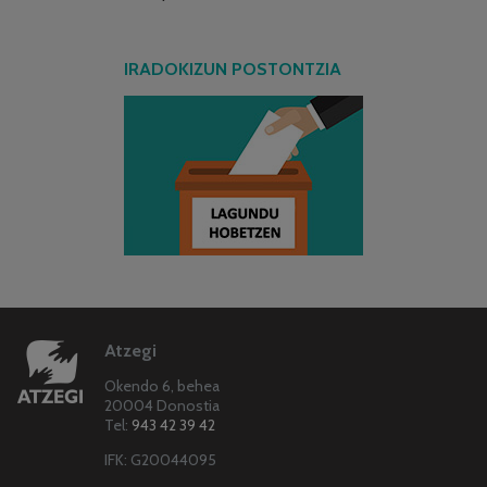
IRADOKIZUN POSTONTZIA
Atzegi
Okendo 6, behea
20004 Donostia
Tel:
943 42 39 42
IFK: G20044095