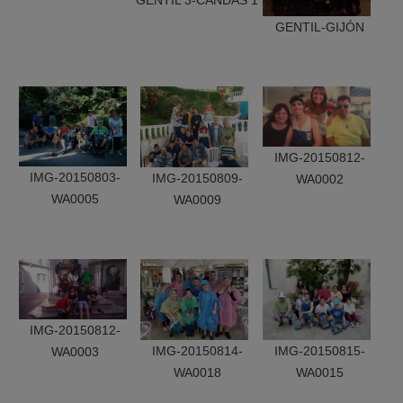
GENTIL 3-CANDAS 1
GENTIL-GIJÓN
IMG-20150812-
IMG-20150803-
IMG-20150809-
WA0002
WA0005
WA0009
IMG-20150812-
IMG-20150814-
IMG-20150815-
WA0003
WA0018
WA0015