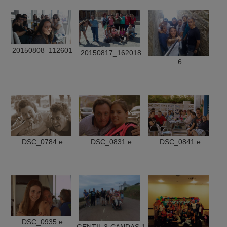
20150808_112601
20150817_162018
6
DSC_0784 e
DSC_0831 e
DSC_0841 e
DSC_0935 e