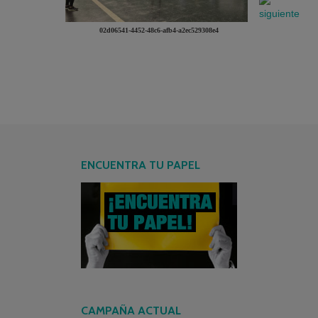
02d06541-4452-48c6-afb4-a2ec529308e4
ENCUENTRA TU PAPEL
CAMPAÑA ACTUAL