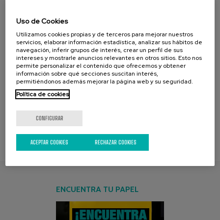
Uso de Cookies
IMG_20240601_155246
IMG_20240601_155437
Utilizamos cookies propias y de terceros para mejorar nuestros
servicios, elaborar información estadística, analizar sus hábitos de
navegación, inferir grupos de interés, crear un perfil de sus
intereses y mostrarle anuncios relevantes en otros sitios. Esto nos
IMG_20240601_155241
permite personalizar el contenido que ofrecemos y obtener
información sobre qué secciones suscitan interés,
permitiéndonos además mejorar la página web y su seguridad.
Política de cookies
[
1
-2-
3
]
página [2] :
de [3] :
Presentación
Diapositiva
CONFIGURAR
ACEPTAR COOKIES
RECHAZAR COOKIES
ENCUENTRA TU PAPEL