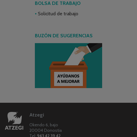
BOLSA DE TRABAJO
Solicitud de trabajo
BUZÓN DE SUGERENCIAS
Atzegi
Okendo 6, bajo
20004 Donostia
Tel:
943 42 39 42