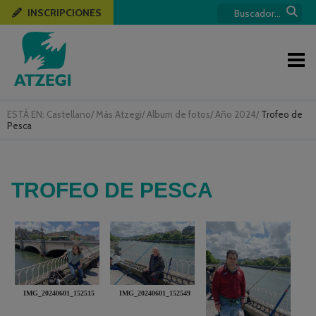
INSCRIPCIONES
ESTÁ EN:
Castellano
/
Más Atzegi
/
Album de fotos
/
Año 2024
/
Trofeo de
Pesca
TROFEO DE PESCA
IMG_20240601_152515
IMG_20240601_152549