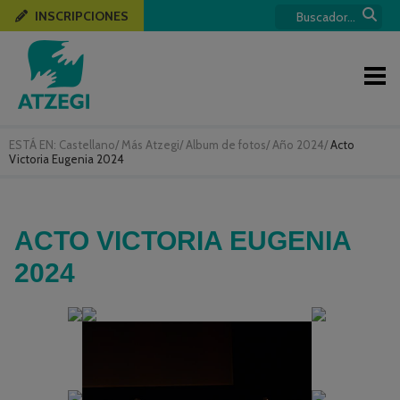
INSCRIPCIONES
ESTÁ EN:
Castellano
/
Más Atzegi
/
Album de fotos
/
Año 2024
/
Acto
Victoria Eugenia 2024
ACTO VICTORIA EUGENIA
2024