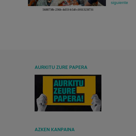
568873fb-236b-4d33-b54f-c1011323f731
AURKITU ZURE PAPERA
AZKEN KANPAINA