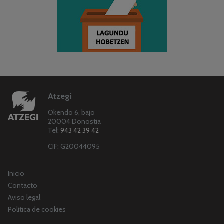
Atzegi
Okendo 6, bajo
20004 Donostia
Tel:
943 42 39 42
CIF: G20044095
Inicio
Contacto
Aviso legal
Política de cookies