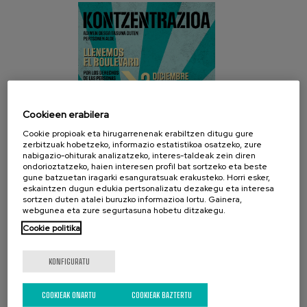
Cookieen erabilera
Cookie propioak eta hirugarrenenak erabiltzen ditugu gure
zerbitzuak hobetzeko, informazio estatistikoa osatzeko, zure
nabigazio-ohiturak analizatzeko, interes-taldeak zein diren
ondorioztatzeko, haien interesen profil bat sortzeko eta beste
gune batzuetan iragarki esanguratsuak erakusteko. Horri esker,
eskaintzen dugun edukia pertsonalizatu dezakegu eta interesa
sortzen duten atalei buruzko informazioa lortu. Gainera,
webgunea eta zure segurtasuna hobetu ditzakegu.
Cookie politika
SARE SOZIALAK
KONFIGURATU
COOKIEAK ONARTU
COOKIEAK BAZTERTU