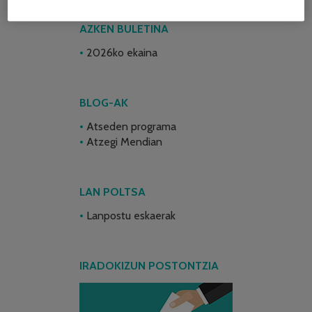
AZKEN BULETINA
2026ko ekaina
BLOG-AK
Atseden programa
Atzegi Mendian
LAN POLTSA
Lanpostu eskaerak
IRADOKIZUN POSTONTZIA