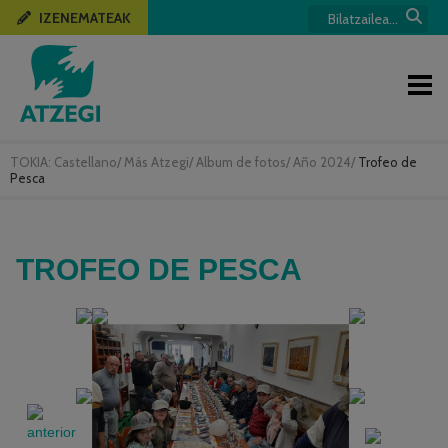
IZENEMATEAK
TOKIA:
Castellano
/
Más Atzegi
/
Album de fotos
/
Año 2024
/
Trofeo de
Pesca
TROFEO DE PESCA