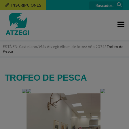
INSCRIPCIONES
ESTÁ EN:
Castellano
/
Más Atzegi
/
Album de fotos
/
Año 2024
/
Trofeo de
Pesca
TROFEO DE PESCA