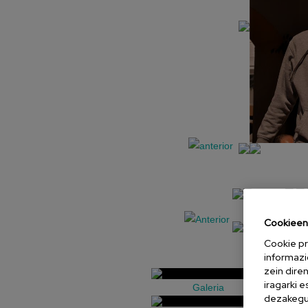
Cookieen 
Cookie pr
informazi
zein dire
iragarki 
Galeria
dezakegu 