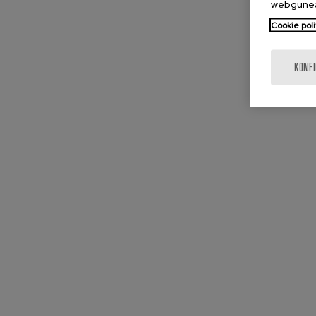
webgunea
Cookie poli
KONF