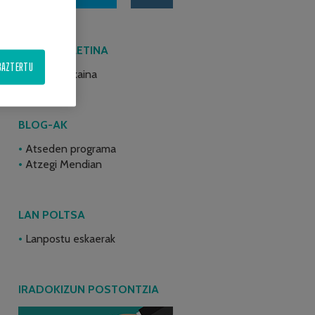
AZKEN BULETINA
BAZTERTU
2026ko ekaina
BLOG-AK
Atseden programa
Atzegi Mendian
LAN POLTSA
Lanpostu eskaerak
IRADOKIZUN POSTONTZIA