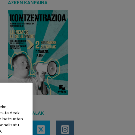
AZKEN KANPAINA
eko,
es-taldeak
SARE SOZIALAK
ne batzuetan
sonalizatu
a,