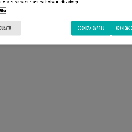
 eta zure segurtasuna hobetu ditzakegu.
tika
IGURATU
COOKIEAK ONARTU
COOKIEAK 