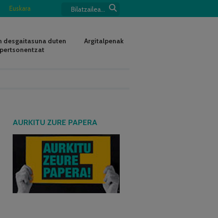
Euskara
 desgaitasuna duten
Argitalpenak
pertsonentzat
AURKITU ZURE PAPERA