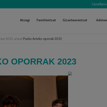
Castellano
Atzegi
Familientzat
Gizartearentzat
Adimen
uma
/
2023. urtea
/
Pazko Asteko oporrak 2023
KO OPORRAK 2023