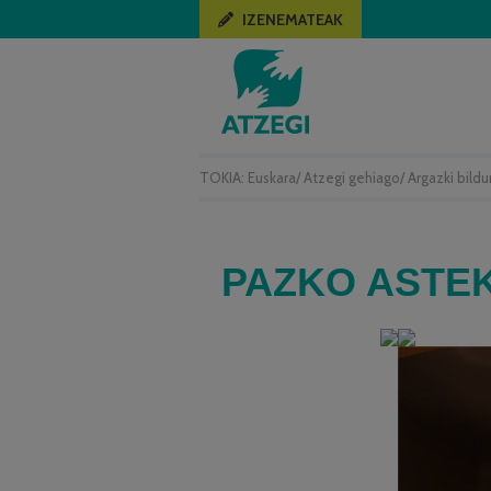
IZENEMATEAK
TOKIA:
Euskara
/
Atzegi gehiago
/
Argazki bild
PAZKO ASTE