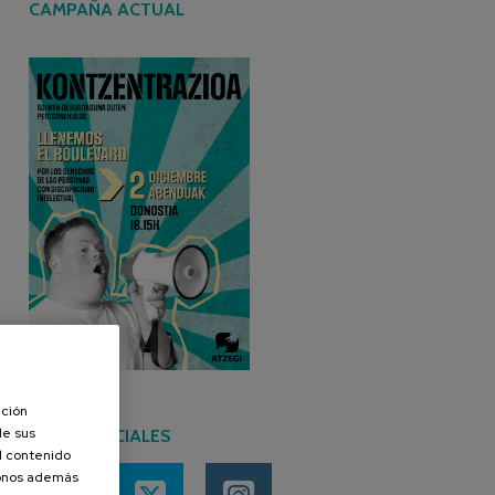
CAMPAÑA ACTUAL
ación
de sus
REDES SOCIALES
el contenido
donos además