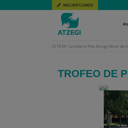
INSCRIPCIONES
At
ESTÁ EN:
Castellano
/
Más Atzegi
/
Album de f
TROFEO DE 