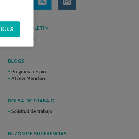
ÚLTIMO BOLETÍN
 COOKIES
Junio 2026
BLOGS
Programa respiro
Atzegi Mendian
BOLSA DE TRABAJO
Solicitud de trabajo
BUZÓN DE SUGERENCIAS