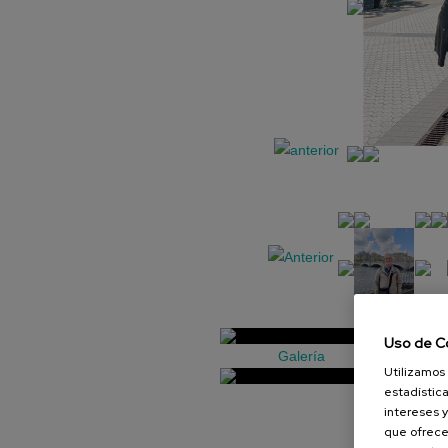
Uso de C
Galería
Utilizamos 
estadística
intereses y
que ofrece