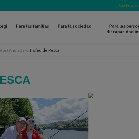
Castellano
zegi
Para las familias
Para la sociedad
Para las perso
discapacidad in
otos
/
Año 2024
/
Trofeo de Pesca
PESCA