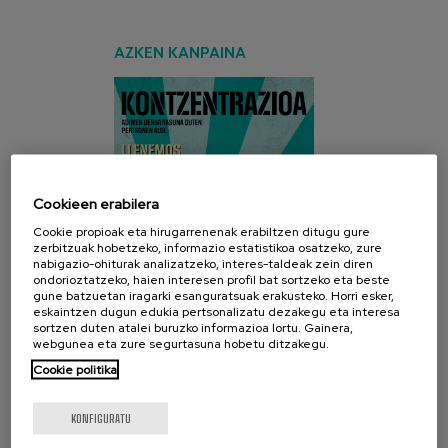
AZKEN KANPAINA
Cookieen erabilera
Cookie propioak eta hirugarrenenak erabiltzen ditugu gure
zerbitzuak hobetzeko, informazio estatistikoa osatzeko, zure
nabigazio-ohiturak analizatzeko, interes-taldeak zein diren
ondorioztatzeko, haien interesen profil bat sortzeko eta beste
gune batzuetan iragarki esanguratsuak erakusteko. Horri esker,
eskaintzen dugun edukia pertsonalizatu dezakegu eta interesa
sortzen duten atalei buruzko informazioa lortu. Gainera,
webgunea eta zure segurtasuna hobetu ditzakegu.
Cookie politika
SARE SOZIALAK
KONFIGURATU