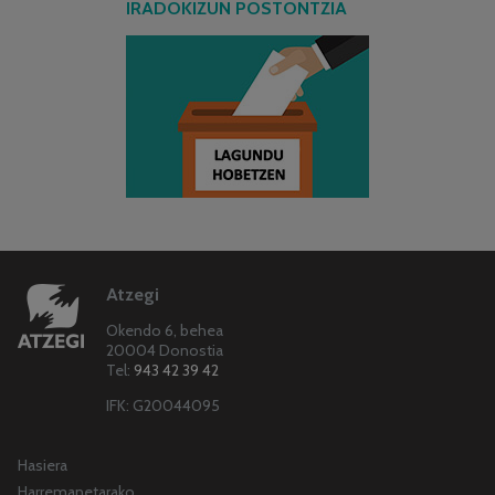
IRADOKIZUN POSTONTZIA
Atzegi
Okendo 6, behea
20004 Donostia
Tel:
943 42 39 42
IFK: G20044095
Hasiera
Harremanetarako