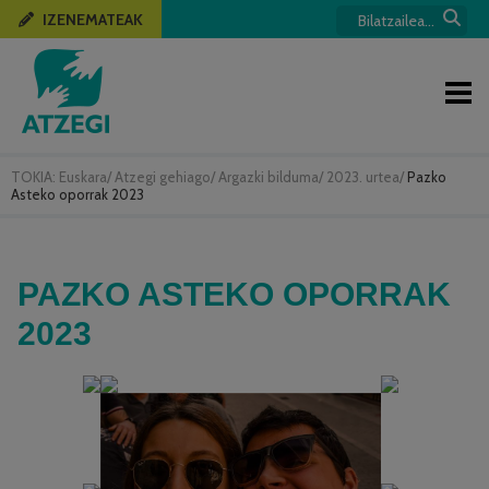
IZENEMATEAK
TOKIA:
Euskara
/
Atzegi gehiago
/
Argazki bilduma
/
2023. urtea
/
Pazko
Asteko oporrak 2023
PAZKO ASTEKO OPORRAK
2023