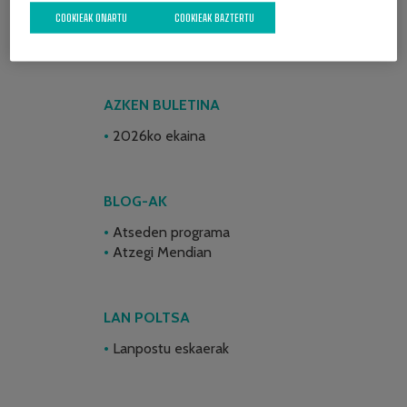
COOKIEAK ONARTU
COOKIEAK BAZTERTU
AZKEN BULETINA
2026ko ekaina
BLOG-AK
Atseden programa
Atzegi Mendian
LAN POLTSA
Lanpostu eskaerak