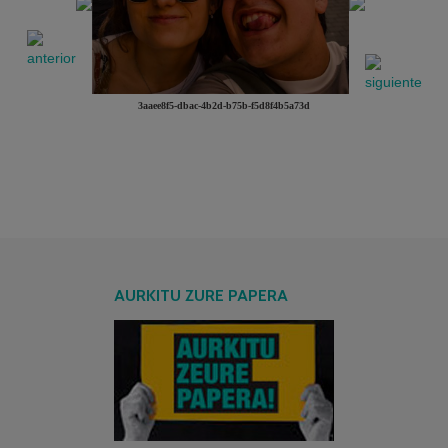
3aaee8f5-dbac-4b2d-b75b-f5d8f4b5a73d
AURKITU ZURE PAPERA