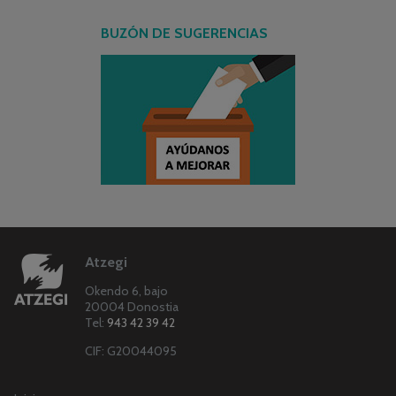
BUZÓN DE SUGERENCIAS
Atzegi
Okendo 6, bajo
20004 Donostia
Tel:
943 42 39 42
CIF: G20044095