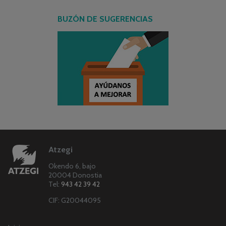
BUZÓN DE SUGERENCIAS
Atzegi
Okendo 6, bajo
20004 Donostia
Tel:
943 42 39 42
CIF: G20044095