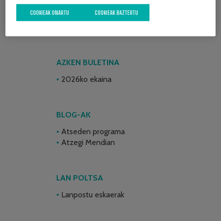
COOKIEAK ONARTU
COOKIEAK BAZTERTU
AZKEN BULETINA
2026ko ekaina
BLOG-AK
Atseden programa
Atzegi Mendian
LAN POLTSA
Lanpostu eskaerak