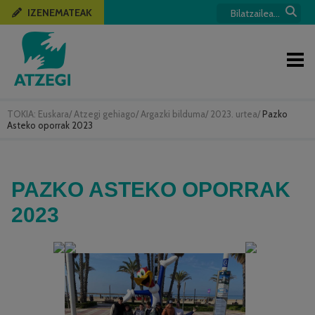
IZENEMATEAK
TOKIA:
Euskara
/
Atzegi gehiago
/
Argazki bilduma
/
2023. urtea
/
Pazko
Asteko oporrak 2023
PAZKO ASTEKO OPORRAK
2023