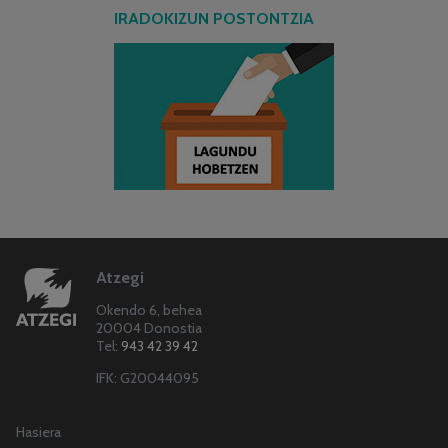
IRADOKIZUN POSTONTZIA
Atzegi
Okendo 6, behea
20004 Donostia
Tel:
943 42 39 42
IFK: G20044095
Hasiera