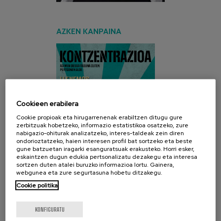
AZKEN KANPAINA
Cookieen erabilera
Cookie propioak eta hirugarrenenak erabiltzen ditugu gure
zerbitzuak hobetzeko, informazio estatistikoa osatzeko, zure
nabigazio-ohiturak analizatzeko, interes-taldeak zein diren
ondorioztatzeko, haien interesen profil bat sortzeko eta beste
gune batzuetan iragarki esanguratsuak erakusteko. Horri esker,
eskaintzen dugun edukia pertsonalizatu dezakegu eta interesa
sortzen duten atalei buruzko informazioa lortu. Gainera,
webgunea eta zure segurtasuna hobetu ditzakegu.
Cookie politika
KONFIGURATU
SARE SOZIALAK