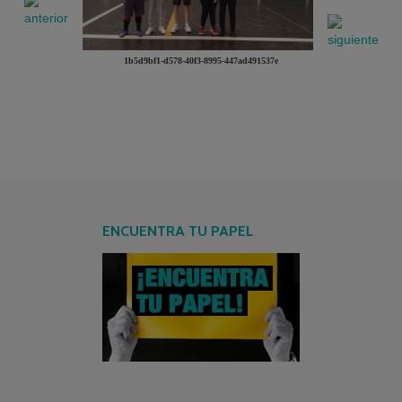
1b5d9bf1-d578-40f3-8995-447ad491537e
ENCUENTRA TU PAPEL