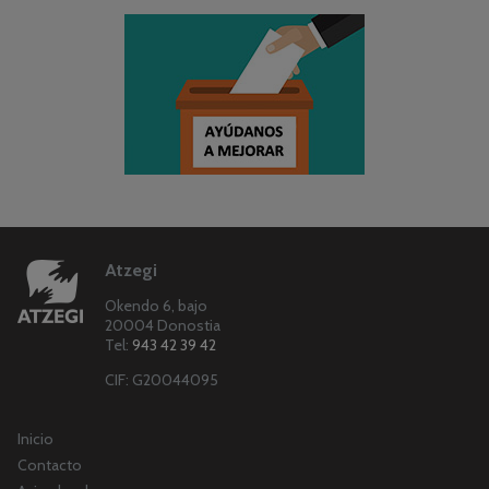
Atzegi
Okendo 6, bajo
20004 Donostia
Tel:
943 42 39 42
CIF: G20044095
Inicio
Contacto