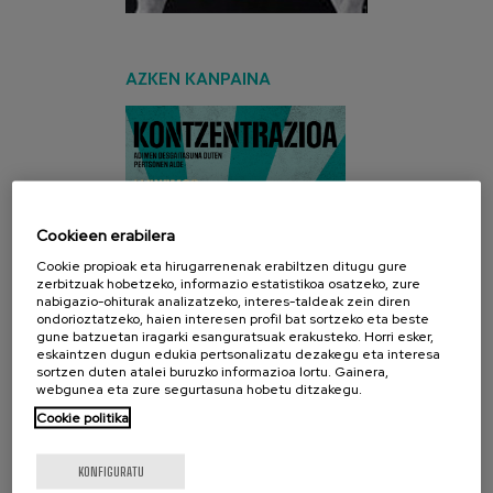
AZKEN KANPAINA
Cookieen erabilera
Cookie propioak eta hirugarrenenak erabiltzen ditugu gure
zerbitzuak hobetzeko, informazio estatistikoa osatzeko, zure
nabigazio-ohiturak analizatzeko, interes-taldeak zein diren
ondorioztatzeko, haien interesen profil bat sortzeko eta beste
gune batzuetan iragarki esanguratsuak erakusteko. Horri esker,
eskaintzen dugun edukia pertsonalizatu dezakegu eta interesa
sortzen duten atalei buruzko informazioa lortu. Gainera,
webgunea eta zure segurtasuna hobetu ditzakegu.
Cookie politika
KONFIGURATU
SARE SOZIALAK