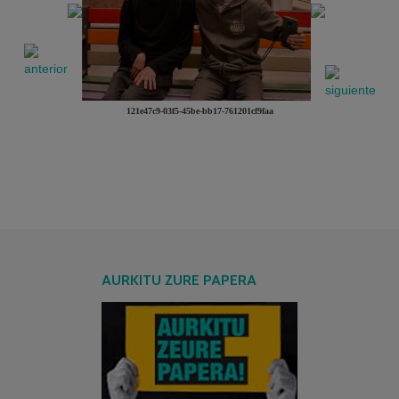
121e47c9-03f5-45be-bb17-761201cf9faa
AURKITU ZURE PAPERA