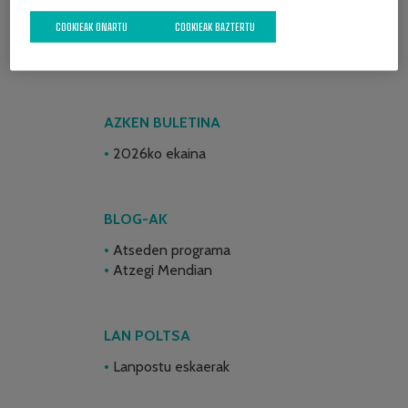
COOKIEAK ONARTU
COOKIEAK BAZTERTU
AZKEN BULETINA
2026ko ekaina
BLOG-AK
Atseden programa
Atzegi Mendian
LAN POLTSA
Lanpostu eskaerak