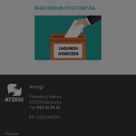
IRADOKIZUN POSTONTZIA
Atzegi
Okendo 6, behea
20004 Donostia
Tel:
943 42 39 42
IFK: G20044095
Hasiera