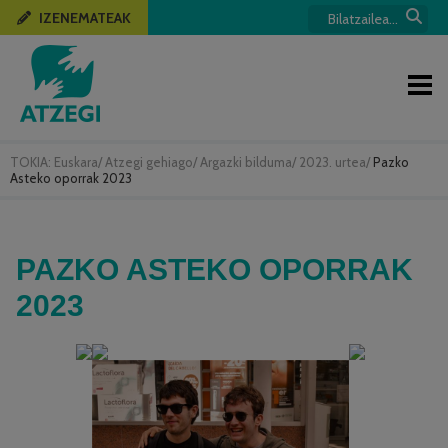
IZENEMATEAK
TOKIA:
Euskara
/
Atzegi gehiago
/
Argazki bilduma
/
2023. urtea
/
Pazko
Asteko oporrak 2023
PAZKO ASTEKO OPORRAK
2023