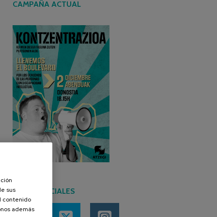
CAMPAÑA ACTUAL
ación
de sus
REDES SOCIALES
el contenido
donos además