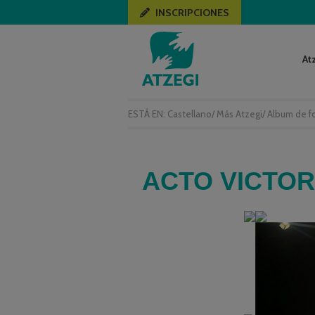
INSCRIPCIONES
At
ESTÁ EN:
Castellano
/
Más Atzegi
/
Album de f
ACTO VICTOR