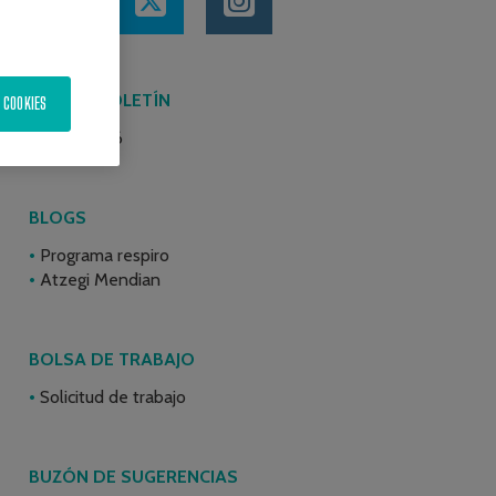
ÚLTIMO BOLETÍN
 COOKIES
Junio 2026
BLOGS
Programa respiro
Atzegi Mendian
BOLSA DE TRABAJO
Solicitud de trabajo
BUZÓN DE SUGERENCIAS