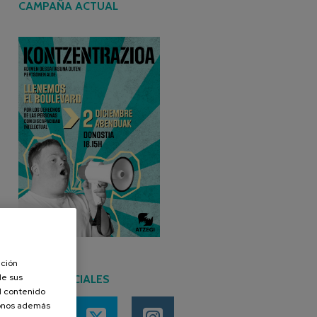
CAMPAÑA ACTUAL
ación
de sus
REDES SOCIALES
el contenido
donos además