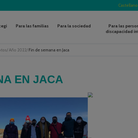
Castellano
zegi
Para las familias
Para la sociedad
Para las perso
discapacidad in
otos
/
Año 2022
/
Fin de semana en Jaca
NA EN JACA