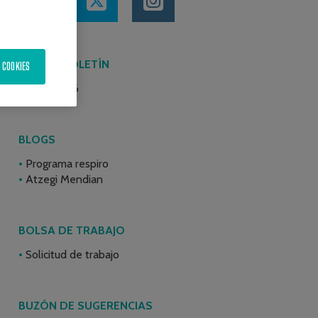
ÚLTIMO BOLETÍN
 COOKIES
Junio 2026
BLOGS
Programa respiro
Atzegi Mendian
BOLSA DE TRABAJO
Solicitud de trabajo
BUZÓN DE SUGERENCIAS