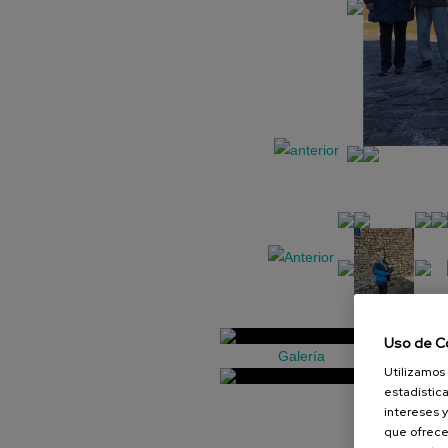
Uso de C
Galería
Utilizamos 
estadística
intereses y
que ofrece