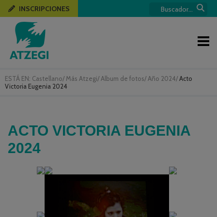
INSCRIPCIONES
ESTÁ EN:
Castellano
/
Más Atzegi
/
Album de fotos
/
Año 2024
/
Acto
Victoria Eugenia 2024
ACTO VICTORIA EUGENIA
2024