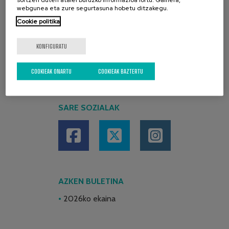
webgunea eta zure segurtasuna hobetu ditzakegu.
Cookie politika
KONFIGURATU
COOKIEAK ONARTU
COOKIEAK BAZTERTU
SARE SOZIALAK
AZKEN BULETINA
2026ko ekaina