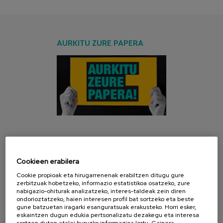
AURKITU ZURE PAPERA
AZKEN KANPAINA
Cookieen erabilera
Cookie propioak eta hirugarrenenak erabiltzen ditugu gure
zerbitzuak hobetzeko, informazio estatistikoa osatzeko, zure
nabigazio-ohiturak analizatzeko, interes-taldeak zein diren
ondorioztatzeko, haien interesen profil bat sortzeko eta beste
gune batzuetan iragarki esanguratsuak erakusteko. Horri esker,
eskaintzen dugun edukia pertsonalizatu dezakegu eta interesa
sortzen duten atalei buruzko informazioa lortu. Gainera,