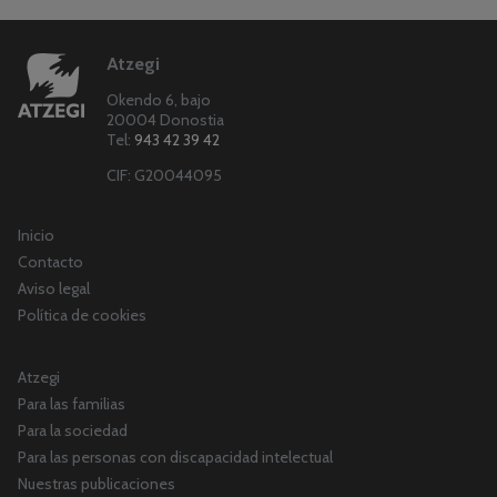
Atzegi
Okendo 6, bajo
20004 Donostia
Tel:
943 42 39 42
CIF: G20044095
Inicio
Contacto
Aviso legal
Política de cookies
Atzegi
Para las familias
Para la sociedad
Para las personas con discapacidad intelectual
Nuestras publicaciones