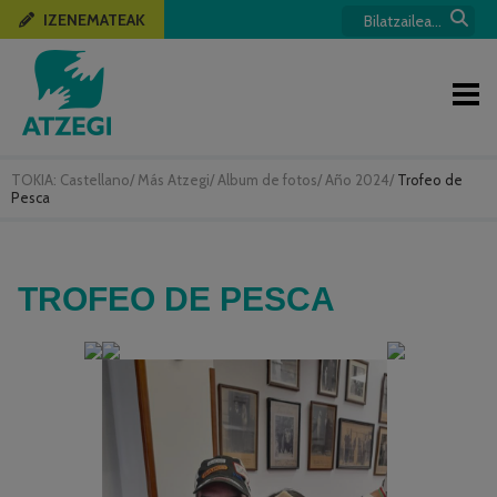
IZENEMATEAK
TOKIA:
Castellano
/
Más Atzegi
/
Album de fotos
/
Año 2024
/
Trofeo de
Pesca
TROFEO DE PESCA