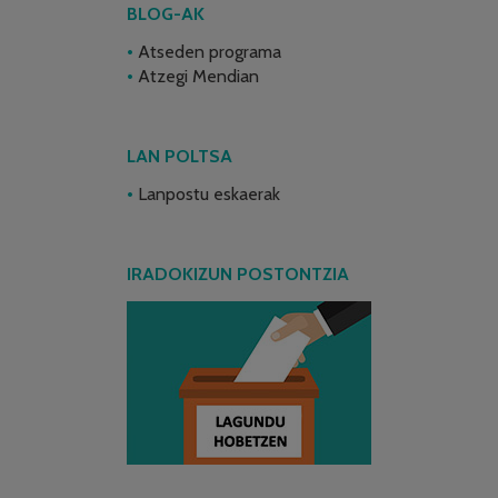
BLOG-AK
Atseden programa
Atzegi Mendian
LAN POLTSA
Lanpostu eskaerak
IRADOKIZUN POSTONTZIA