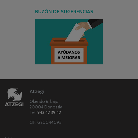
BUZÓN DE SUGERENCIAS
Atzegi
Okendo 6, bajo
20004 Donostia
Tel:
943 42 39 42
CIF: G20044095