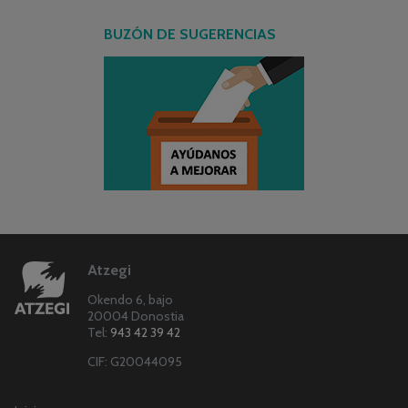
BUZÓN DE SUGERENCIAS
Atzegi
Okendo 6, bajo
20004 Donostia
Tel:
943 42 39 42
CIF: G20044095