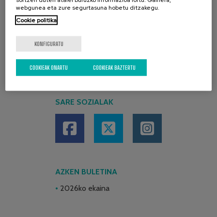
webgunea eta zure segurtasuna hobetu ditzakegu.
Cookie politika
KONFIGURATU
COOKIEAK ONARTU
COOKIEAK BAZTERTU
SARE SOZIALAK
AZKEN BULETINA
2026ko ekaina