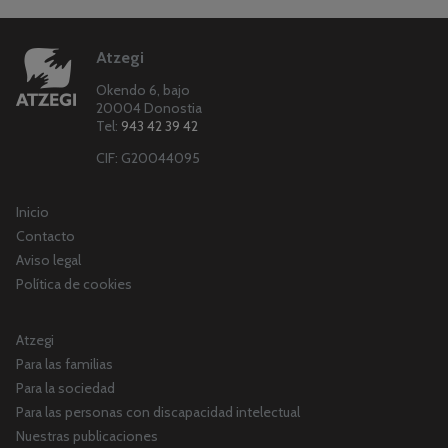
Atzegi
Okendo 6, bajo
20004 Donostia
Tel:
943 42 39 42
CIF: G20044095
Inicio
Contacto
Aviso legal
Política de cookies
Atzegi
Para las familias
Para la sociedad
Para las personas con discapacidad intelectual
Nuestras publicaciones