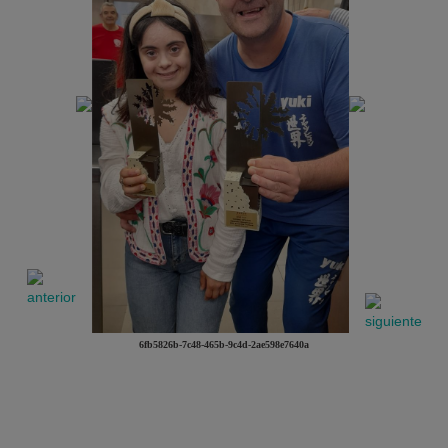
6fb5826b-7c48-465b-9c4d-2ae598e7640a