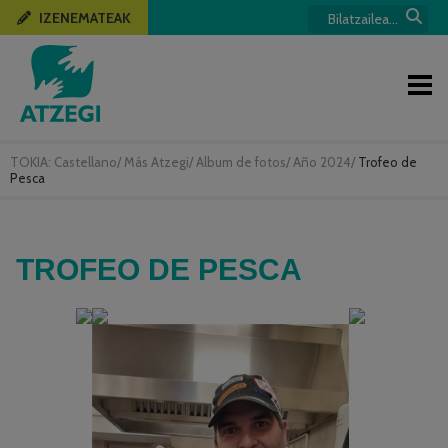
IZENEMATEAK
TOKIA:
Castellano
/
Más Atzegi
/
Album de fotos
/
Año 2024
/
Trofeo de
Pesca
TROFEO DE PESCA