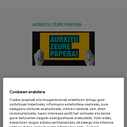
AURKITU ZURE PAPERA
AZKEN KANPAINA
Cookieen erabilera
Cookie propioak eta hirugarrenenak erabiltzen ditugu gure
zerbitzuak hobetzeko, informazio estatistikoa osatzeko, zure
nabigazio-ohiturak analizatzeko, interes-taldeak zein diren
ondorioztatzeko, haien interesen profil bat sortzeko eta beste
gune batzuetan iragarki esanguratsuak erakusteko. Horri esker,
eskaintzen dugun edukia pertsonalizatu dezakegu eta interesa
sortzen duten atalei buruzko informazioa lortu. Gainera,