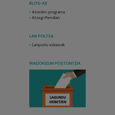
BLOG-AK
Atseden programa
Atzegi Mendian
LAN POLTSA
Lanpostu eskaerak
IRADOKIZUN POSTONTZIA