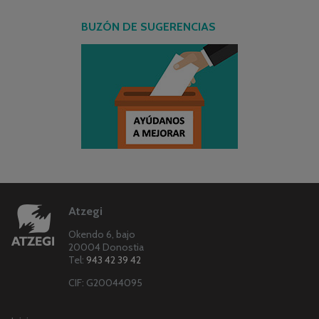
BUZÓN DE SUGERENCIAS
Atzegi
Okendo 6, bajo
20004 Donostia
Tel:
943 42 39 42
CIF: G20044095