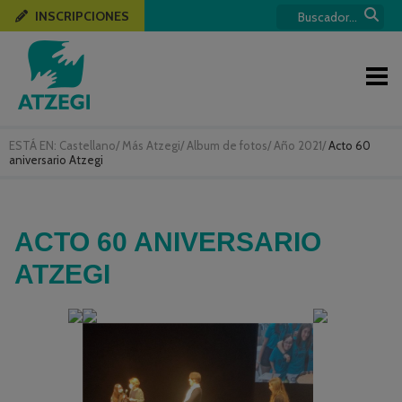
INSCRIPCIONES
ESTÁ EN:
Castellano
/
Más Atzegi
/
Album de fotos
/
Año 2021
/
Acto 60
aniversario Atzegi
ACTO 60 ANIVERSARIO
ATZEGI