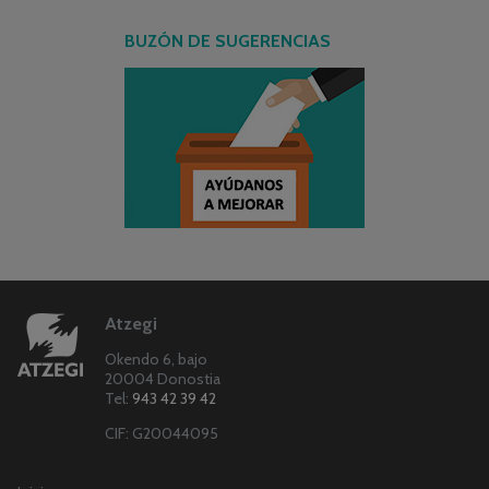
BUZÓN DE SUGERENCIAS
Atzegi
Okendo 6, bajo
20004 Donostia
Tel:
943 42 39 42
CIF: G20044095