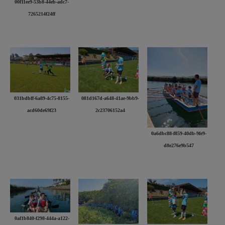
00f11ee9-53b8-44eb-adc7-
7265214f24ff
031bdbff-6a89-4c75-8155-
081d167d-a648-41ae-9bb9-
acd60de69f23
2c23706152a4
0a6dbc88-f859-40db-9fe9-
d8e276e9b547
0af1b840-f298-444a-a122-