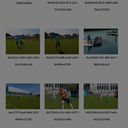
0b60479c-045f-4f74-a23c-
0bd061dd-db5b-4880-a96f-
784f8c1a80d6
37e3b361e660
78e625f75f50
0bd952ce-6993-4491-b9dc-
0bf2d223-b480-4cdb-ad15-
0cc628d8-e196-4f0b-8e27-
811c504bbcd6
8e980ac63505
ff665e86e1a5
0cec3797-8aaf-44bb-9f22-
0d51941b-625e-48d1-b975-
0dd59dfc-8cc4-4292-9e40-
d6f9cba752d7
4421b61aa99b
bf124232e4f8