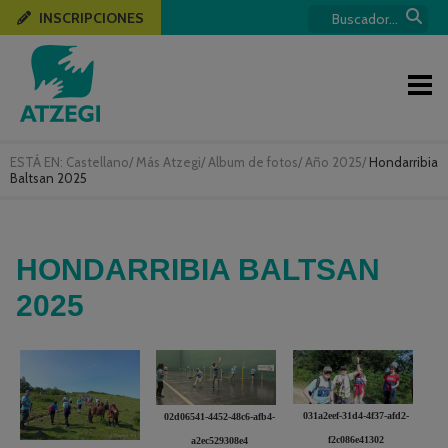
INSCRIPCIONES
ESTÁ EN:
Castellano
/
Más Atzegi
/
Album de fotos
/
Año 2025
/
Hondarribia
Baltsan 2025
HONDARRIBIA BALTSAN
2025
031a2eef-31d4-4f37-afd2-
02d06541-4452-48c6-afb4-
f2c086e41302
a2ec529308e4