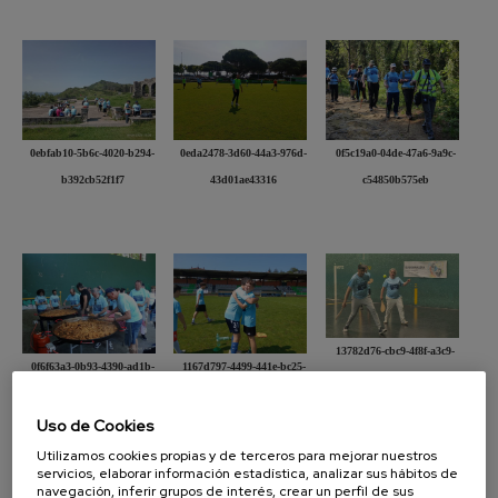
0ebfab10-5b6c-4020-b294-
0eda2478-3d60-44a3-976d-
0f5c19a0-04de-47a6-9a9c-
b392cb52f1f7
43d01ae43316
c54850b575eb
13782d76-cbc9-4f8f-a3c9-
0f6f63a3-0b93-4390-ad1b-
1167d797-4499-441e-bc25-
f567d0497205
531377a3406f
a3ede397a6ec
Uso de Cookies
Utilizamos cookies propias y de terceros para mejorar nuestros
servicios, elaborar información estadística, analizar sus hábitos de
[1-
2
-
3
-
4
-
5
-
6
-
7
]
página [1] :
de [7] :
Presentación
Diapositiva
navegación, inferir grupos de interés, crear un perfil de sus