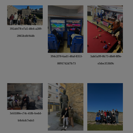
392abf78-e7a5-48c6-a289-
2065fcdb944b
394c2f70-6ad1-40af-8353-
3afe5a99-0b73-48e0-8f9e-
8091742d7b73
e3dec353f49c
3c61180e-c74c-41fb-bedd-
b8c6cfc7ede3