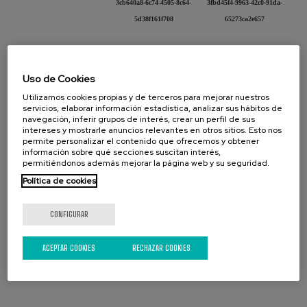
3cb640a8-6c74-4505-8c64-
3fbd45f4-9963-42c0-91da-
5d38f161f708
65273ca2e657
Uso de Cookies
Utilizamos cookies propias y de terceros para mejorar nuestros
servicios, elaborar información estadística, analizar sus hábitos de
navegación, inferir grupos de interés, crear un perfil de sus
intereses y mostrarle anuncios relevantes en otros sitios. Esto nos
permite personalizar el contenido que ofrecemos y obtener
información sobre qué secciones suscitan interés,
permitiéndonos además mejorar la página web y su seguridad.
Política de cookies
40228f65-57d9-453f-8dd7-
40228f65-57d9-453f-8dd7-
47af172a-a071-4bae-a4b4-
9d9fab0bb151 (1)
9d9fab0bb151
8959de68ad05
CONFIGURAR
ACEPTAR COOKIES
RECHAZAR COOKIES
[1-
2
-
3
-
4
]
Presentación
Diapositiva
página [1] :
de [4] :