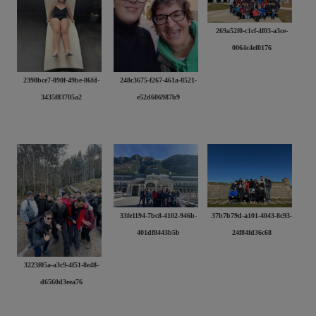
269a52f0-c1cf-4f03-a3ce-
0064c4ef0176
2398bce7-890f-49be-86fd-
248c3675-f267-461a-8521-
3435f83705a2
e52d606987b9
33fe1194-7bc8-4102-946b-
37b7b79d-a101-4043-8c93-
401df8443b5b
24f84fd36c68
3223f05a-a3c9-4f51-8e48-
d6560d3eea76