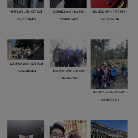
06659a58-bf5e-4f97-82f1-
0cc8bd23-ccc4-41ca-8df1-
0ddef32a-d041-47b7-9544-
85d77c204496
9fd8497e749b
eaebfdc7ab1b
12833009-2b55-4236-9aa9-
15e279cb-59cb-41fe-ae33-
fbe942d62d24
796e20ab2c65
1bb0632d-eb4f-4550-a17d-
9edc1657d918