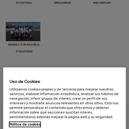
d7c5347fc8e1
3f05b4200b09
e04b7d807a90
fd6d84c3-3748-4d1e-8654-
375fe3d589d0
[1]
Presentación
Diapositiva
página [1] :
de [1] :
Uso de Cookies
Utilizamos cookies propias y de terceros para mejorar nuestros
servicios, elaborar información estadística, analizar sus hábitos de
navegación, inferir grupos de interés, crear un perfil de sus
intereses y mostrarle anuncios relevantes en otros sitios. Esto nos
permite personalizar el contenido que ofrecemos y obtener
información sobre qué secciones suscitan interés,
permitiéndonos además mejorar la página web y su seguridad.
ENCUENTRA TU PAPEL
Política de cookies