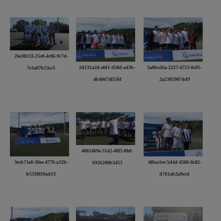
26e38133-25e0-4c06-9c7d-
2d131a2d-efd1-458d-a43b-
3a8be26a-2227-4753-8c85-
7e3a87b53cc5
4b40674f156f
2a2381907dd9
4081469e-3142-48f5-8fef-
3ecb71e0-30ee-4776-a32b-
4f6ea1ee-5d4d-4506-8c82-
6926200b3453
b5338f10ad13
d781ab2a9ecd