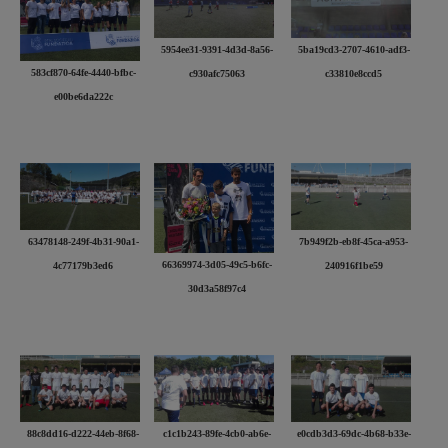
5954ee31-9391-4d3d-8a56-
5ba19cd3-2707-4610-adf3-
583cf870-64fe-4440-bfbc-
c930afc75063
c33810e8ccd5
e00be6da222c
63478148-249f-4b31-90a1-
7b949f2b-eb8f-45ca-a953-
66369974-3d05-49c5-b6fc-
4c77179b3ed6
240916f1be59
30d3a58f97c4
88c8dd16-d222-44eb-8f68-
c1c1b243-89fe-4cb0-ab6e-
e0cdb3d3-69dc-4b68-b33e-