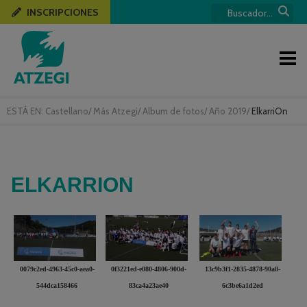
INSCRIPCIONES
ESTÁ EN:
Castellano
/
Más Atzegi
/
Album de fotos
/
Año 2019
/
ElkarriOn
ELKARRION
0079c2ed-4963-45c0-aea0-
0f3221ed-e080-4806-900d-
13c9b3f1-2835-4878-90a8-
544dca158466
83ca4a23ae40
6c3be6a1d2ed