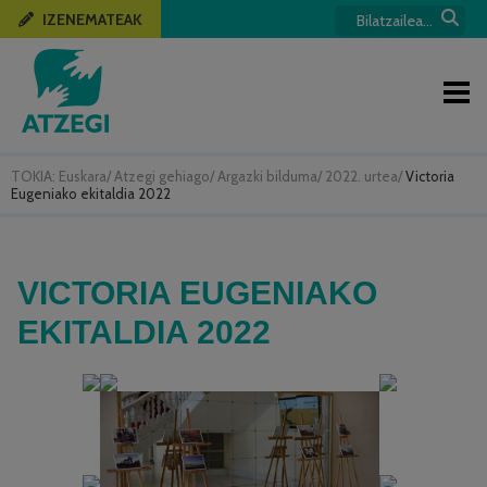
IZENEMATEAK
TOKIA:
Euskara
/
Atzegi gehiago
/
Argazki bilduma
/
2022. urtea
/
Victoria
Eugeniako ekitaldia 2022
VICTORIA EUGENIAKO
EKITALDIA 2022