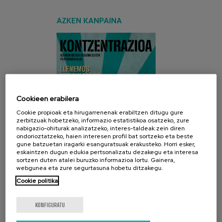
AZKEN KANPAINA
Cookieen erabilera
Cookie propioak eta hirugarrenenak erabiltzen ditugu gure
zerbitzuak hobetzeko, informazio estatistikoa osatzeko, zure
nabigazio-ohiturak analizatzeko, interes-taldeak zein diren
ondorioztatzeko, haien interesen profil bat sortzeko eta beste
gune batzuetan iragarki esanguratsuak erakusteko. Horri esker,
eskaintzen dugun edukia pertsonalizatu dezakegu eta interesa
sortzen duten atalei buruzko informazioa lortu. Gainera,
webgunea eta zure segurtasuna hobetu ditzakegu.
Cookie politika
SARE SOZIALAK
KONFIGURATU