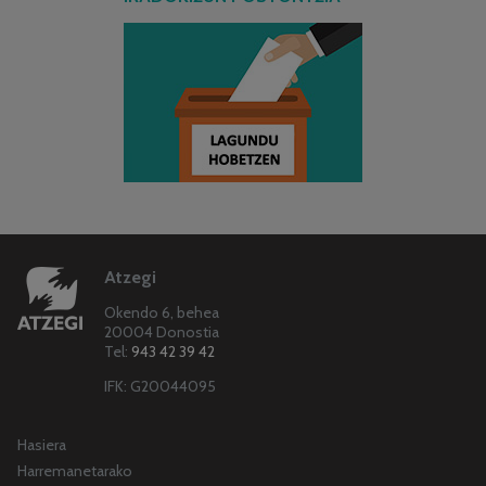
Atzegi
Okendo 6, behea
20004 Donostia
Tel:
943 42 39 42
IFK: G20044095
Hasiera
Harremanetarako