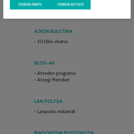
COOKIEAK ONARTU
COOKIEAK BAZTERTU
AZKEN BULETINA
2026ko ekaina
BLOG-AK
Atseden programa
Atzegi Mendian
LAN POLTSA
Lanpostu eskaerak
IRADOKIZUN POSTONTZIA