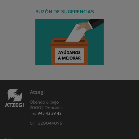
BUZÓN DE SUGERENCIAS
Atzegi
Okendo 6, bajo
20004 Donostia
Tel:
943 42 39 42
CIF: G20044095