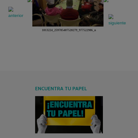
1013224_259785407520279_977522986_n
ENCUENTRA TU PAPEL