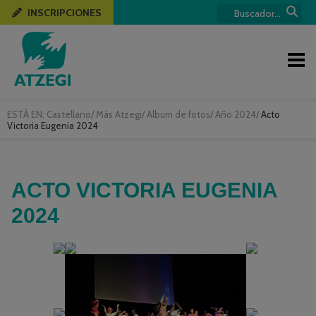
INSCRIPCIONES
ESTÁ EN:
Castellano
/
Más Atzegi
/
Album de fotos
/
Año 2024
/
Acto
Victoria Eugenia 2024
ACTO VICTORIA EUGENIA
2024