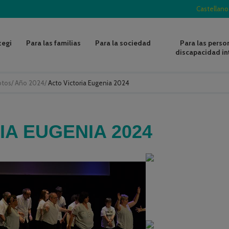
Castellano
zegi
Para las familias
Para la sociedad
Para las perso
discapacidad in
otos
/
Año 2024
/
Acto Victoria Eugenia 2024
IA EUGENIA 2024