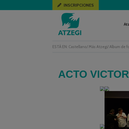
INSCRIPCIONES
At
ESTÁ EN:
Castellano
/
Más Atzegi
/
Album de f
ACTO VICTOR