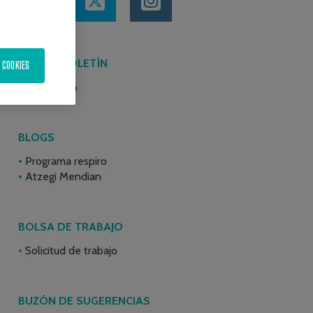
ÚLTIMO BOLETÍN
 COOKIES
Junio 2026
BLOGS
Programa respiro
Atzegi Mendian
BOLSA DE TRABAJO
Solicitud de trabajo
BUZÓN DE SUGERENCIAS