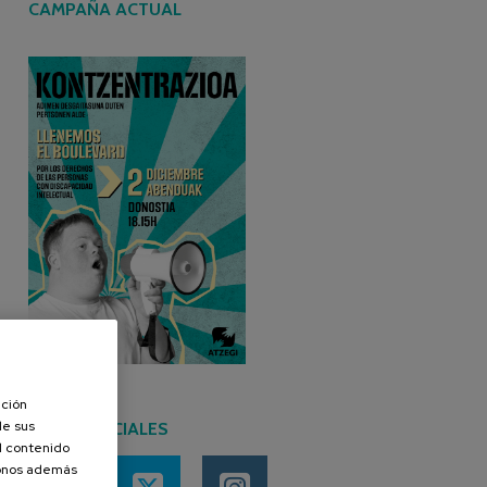
CAMPAÑA ACTUAL
ación
de sus
REDES SOCIALES
el contenido
donos además