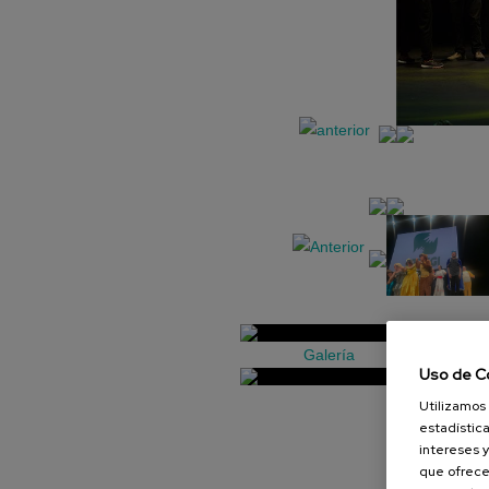
Galería
Uso de C
Utilizamos 
estadística
intereses y
que ofrece