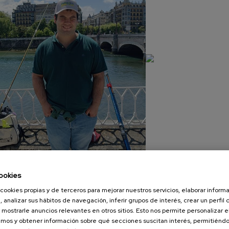
ookies
cookies propias y de terceros para mejorar nuestros servicios, elaborar inform
IMG_20240601_154857
, analizar sus hábitos de navegación, inferir grupos de interés, crear un perfil 
 mostrarle anuncios relevantes en otros sitios. Esto nos permite personalizar 
mos y obtener información sobre qué secciones suscitan interés, permitién