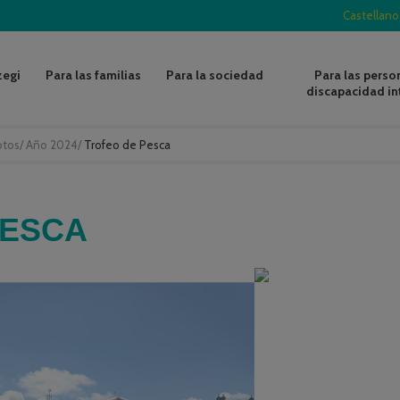
Castellano
zegi
Para las familias
Para la sociedad
Para las perso
discapacidad in
otos
/
Año 2024
/
Trofeo de Pesca
PESCA