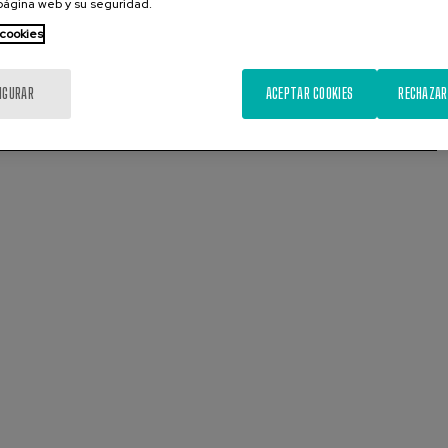
 página web y su seguridad.
 cookies
IGURAR
ACEPTAR COOKIES
RECHAZAR
Presentación
Diapositiva