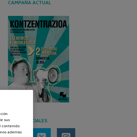
CAMPAÑA ACTUAL
ación
de sus
REDES SOCIALES
el contenido
donos además