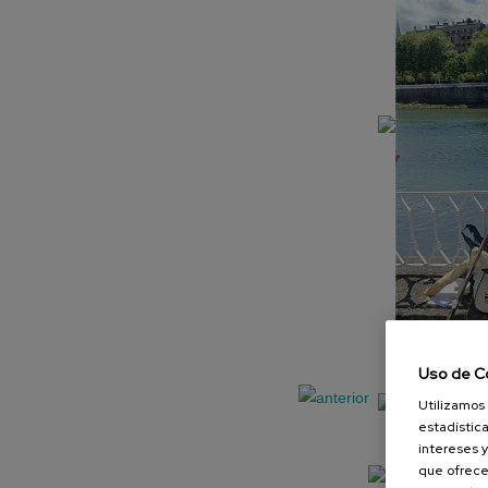
Uso de C
Utilizamos 
estadística
intereses y
que ofrece