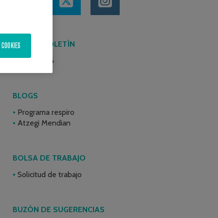
ÚLTIMO BOLETÍN
 COOKIES
Junio 2026
BLOGS
Programa respiro
Atzegi Mendian
BOLSA DE TRABAJO
Solicitud de trabajo
BUZÓN DE SUGERENCIAS