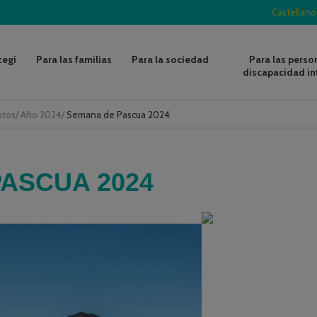
Castellano
zegi
Para las familias
Para la sociedad
Para las perso
discapacidad in
otos
/
Año 2024
/
Semana de Pascua 2024
ASCUA 2024