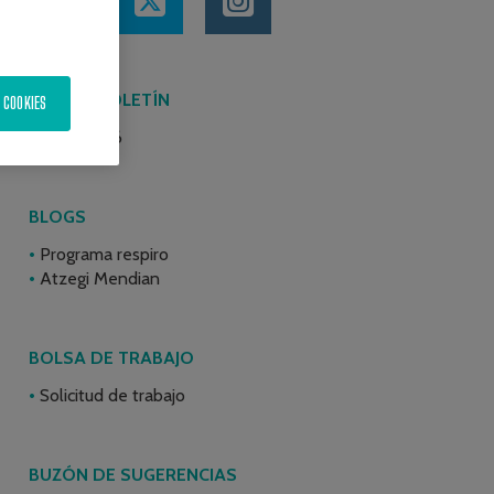
ÚLTIMO BOLETÍN
 COOKIES
Junio 2026
BLOGS
Programa respiro
Atzegi Mendian
BOLSA DE TRABAJO
Solicitud de trabajo
BUZÓN DE SUGERENCIAS