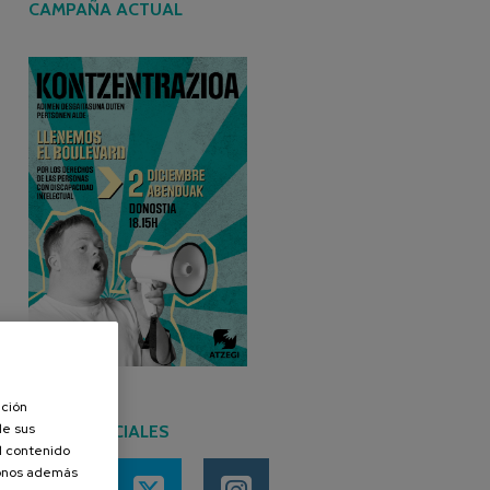
CAMPAÑA ACTUAL
ación
de sus
REDES SOCIALES
el contenido
donos además