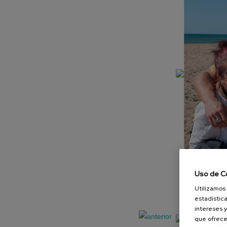
Uso de C
Utilizamos 
estadística
intereses y
que ofrece