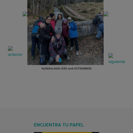
9a5f443a-dcbb-4581-acc6-633704406f2b
ENCUENTRA TU PAPEL