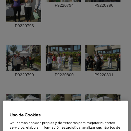
P9220794
P9220796
P9220793
P9220799
P9220800
P9220801
Uso de Cookies
Utilizamos cookies propias y de terceros para mejorar nuestros
P9220802
P9220803
P9220806
servicios, elaborar información estadística, analizar sus hábitos de